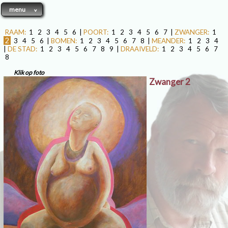
menu
RAAM:
1
2
3
4
5
6
|
POORT:
1
2
3
4
5
6
7
|
ZWANGER:
1
2
3
4
5
6
|
BOMEN:
1
2
3
4
5
6
7
8
|
MEANDER:
1
2
3
4
|
DE STAD:
1
2
3
4
5
6
7
8
9
|
DRAAIVELD:
1
2
3
4
5
6
7
8
Klik op foto
Zwanger 2