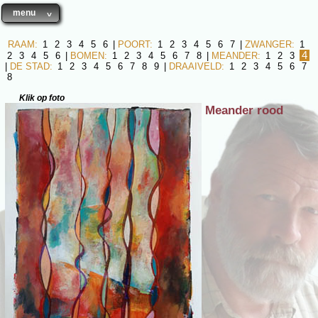
menu
RAAM:
1
2
3
4
5
6
|
POORT:
1
2
3
4
5
6
7
|
ZWANGER:
1
4
2
3
4
5
6
|
BOMEN:
1
2
3
4
5
6
7
8
|
MEANDER:
1
2
3
|
DE STAD:
1
2
3
4
5
6
7
8
9
|
DRAAIVELD:
1
2
3
4
5
6
7
8
Klik op foto
Meander rood