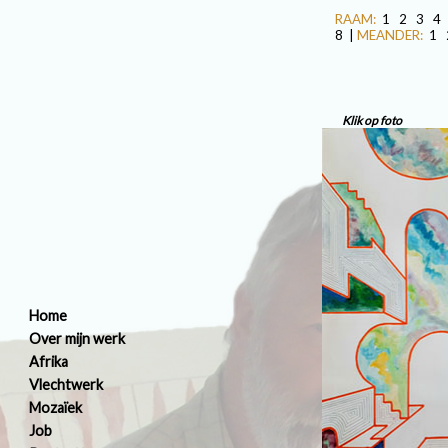
RAAM:
1
2
3
4
8
|
MEANDER:
1
Klik op foto
Home
Over mijn werk
Afrika
Vlechtwerk
Mozaïek
Job