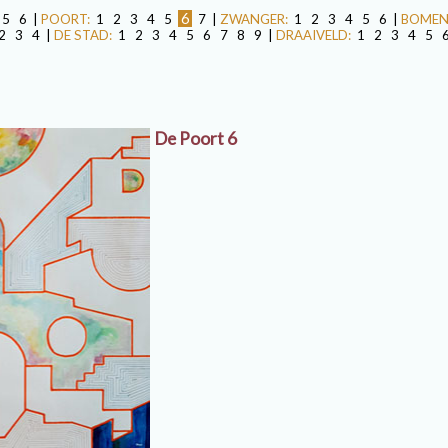
6
5
6
|
POORT:
1
2
3
4
5
7
|
ZWANGER:
1
2
3
4
5
6
|
BOMEN
2
3
4
|
DE STAD:
1
2
3
4
5
6
7
8
9
|
DRAAIVELD:
1
2
3
4
5
De Poort 6