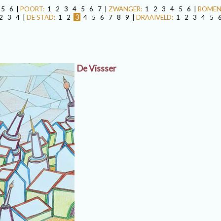
5
6
|
POORT:
1
2
3
4
5
6
7
|
ZWANGER:
1
2
3
4
5
6
|
BOMEN
3
2
3
4
|
DE STAD:
1
2
4
5
6
7
8
9
|
DRAAIVELD:
1
2
3
4
5
De Vissser