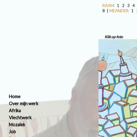
RAAM:
1
2
3
4
8
|
MEANDER:
1
Klik op foto
Home
Over mijn werk
Afrika
Vlechtwerk
Mozaïek
Job