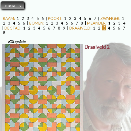
menu
RAAM:
1
2
3
4
5
6
|
POORT:
1
2
3
4
5
6
7
|
ZWANGER:
1
2
3
4
5
6
|
BOMEN:
1
2
3
4
5
6
7
8
|
MEANDER:
1
2
3
4
3
|
DE STAD:
1
2
3
4
5
6
7
8
9
|
DRAAIVELD:
1
2
4
5
6
7
8
Klik op foto
Draaiveld 2