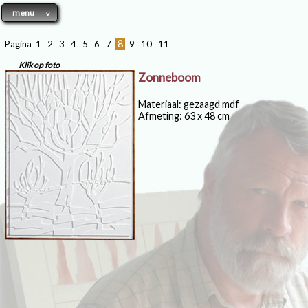
menu
8
Pagina
1
2
3
4
5
6
7
9
10
11
Klik op foto
Zonneboom
Materiaal: gezaagd mdf
Afmeting: 63 x 48 cm