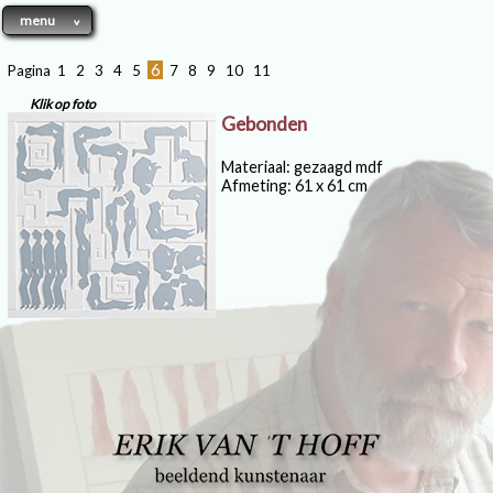
menu
6
Pagina
1
2
3
4
5
7
8
9
10
11
Klik op foto
Gebonden
Materiaal: gezaagd mdf
Afmeting: 61 x 61 cm