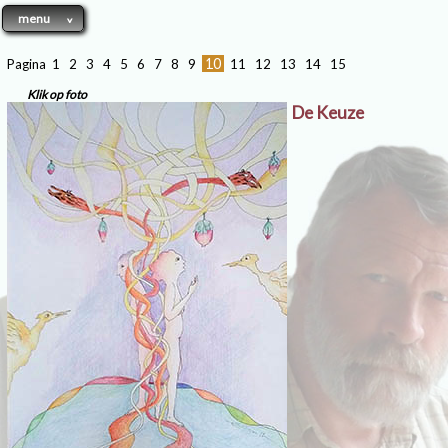
menu
10
Pagina
1
2
3
4
5
6
7
8
9
11
12
13
14
15
Klik op foto
De Keuze