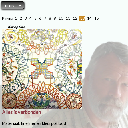
menu
13
Pagina
1
2
3
4
5
6
7
8
9
10
11
12
14
15
Klik op foto
Alles is verbonden
Materiaal: fineliner en kleurpotlood