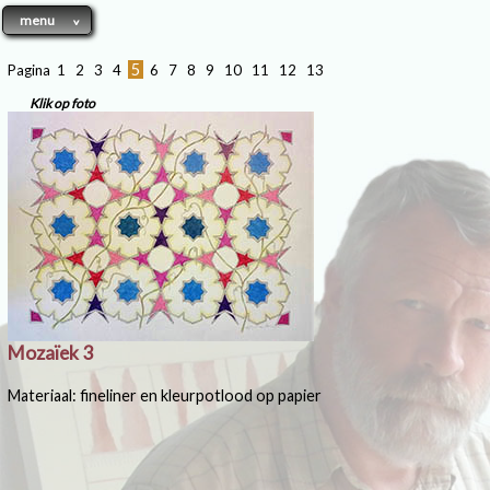
menu
5
Pagina
1
2
3
4
6
7
8
9
10
11
12
13
Klik op foto
Mozaïek 3
Materiaal: fineliner en kleurpotlood op papier